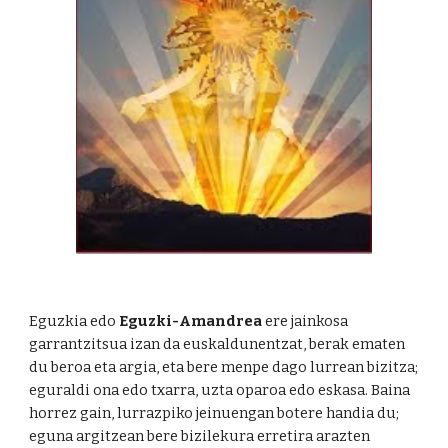
Eguzkia edo
Eguzki-Amandrea
ere jainkosa
garrantzitsua izan da euskaldunentzat, berak ematen
du beroa eta argia, eta bere menpe dago lurrean bizitza;
eguraldi ona edo txarra, uzta oparoa edo eskasa. Baina
horrez gain, lurrazpiko jeinuengan botere handia du;
eguna argitzean bere bizilekura erretira arazten