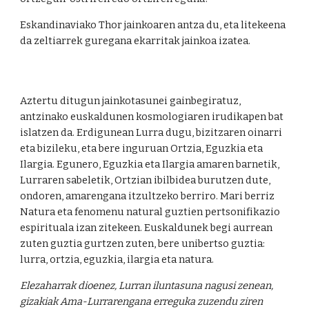
Eskandinaviako Thor jainkoaren antza du, eta litekeena
da zeltiarrek guregana ekarritak jainkoa izatea.
Aztertu ditugun jainkotasunei gainbegiratuz,
antzinako euskaldunen kosmologiaren irudikapen bat
islatzen da. Erdigunean Lurra dugu, bizitzaren oinarri
eta bizileku, eta bere inguruan Ortzia, Eguzkia eta
Ilargia. Egunero, Eguzkia eta Ilargia amaren barnetik,
Lurraren sabeletik, Ortzian ibilbidea burutzen dute,
ondoren, amarengana itzultzeko berriro. Mari berriz
Natura eta fenomenu natural guztien pertsonifikazio
espirituala izan zitekeen. Euskaldunek begi aurrean
zuten guztia gurtzen zuten, bere unibertso guztia:
lurra, ortzia, eguzkia, ilargia eta natura.
Elezaharrak dioenez, Lurran iluntasuna nagusi zenean,
gizakiak Ama-Lurrarengana erreguka zuzendu ziren