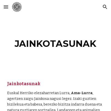
Skip to main content
Skip to navigation
JAINKOTASUNAK
Jainkotasunak
Euskal Herriko elezaharretan Lurra,
Ama-Lurra
,
agertzen zaigu Jainkosa nagusi legez. Izaki guztien
bizilekua eta babesa, berezko bizitza indarra duena eta
natura guztiaren sortzailea. Landareen eta animalien