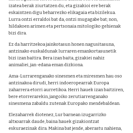
izatea berak ziurtatzen du, eta gizakioi ere berak
eskaintzen digu beharrezko elikagaia eta bizilekua.
Lurra ontzi erraldoi bat da, ontzi mugagabe bat; non,
hildakoen arimen eta pertsonaia mitologiko gehienak
bizi dira.
Ez da harritzekoa jainkotasun honen nagusitasuna,
antzinako euskaldunak lurraren emankortasunetik
bizi izan baitira. Bera izan baita, gizakiei nahiz
animaliei, jan-edana eman dizkiona.
Ama-Lurrarenganako sinesmen eta miresmen hau oso
antzinakoa dirudi, herri indoeropearrak Europa
zaharrera etorri aurretikoa. Herri hauek izan baitziren,
bere etorrerarekin, jangoiko zerutiarrenganako
sinesmena zabaldu zutenak Europako mendebaldean.
Elezaharrek diotenez, Lur barnean izugarrizko
altxoarrak daude, baina hauek gizakiontzat
eskuraezinak dira. Makina bat jende, aberastu nahiena,