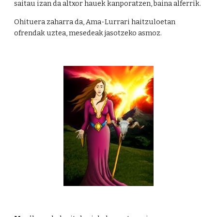
saitau izan da altxor hauek kanporatzen, baina alferrik.
Ohituera zaharra da, Ama-Lurrari haitzuloetan
ofrendak uztea, mesedeak jasotzeko asmoz.