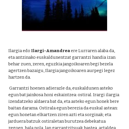
Ilargia edo
Ilargi-Amandrea
ere Lurraren alaba da,
eta antzinako euskaldunentzat garrantzi handia izan
behar zuen, zeren, eguzkia jangoikoaren begi bezela
agertzen bazaigu, Ilargia jangoikoaren aurpegi legez
hartzen da.
Garrantzi hoenen adierazle da, euskaldunen asteko
egun bat jainkosa honi eskaintzea: ostiral. Irargi ilargia
izendatzeko aldaera bat da, eta asteko egun honek bere
baitan darama. Ostirala egun berezia da euskal astean:
egun honetan elkartzen ziren azti eta sorginak; eta
jarduera batzuk ostiraletan burutzea debekatua
zegoen, hala nola, lan garrantzitsuak hastea, artaldea