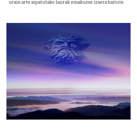
orain arte aipatutako laurak emakume izaera baitute.