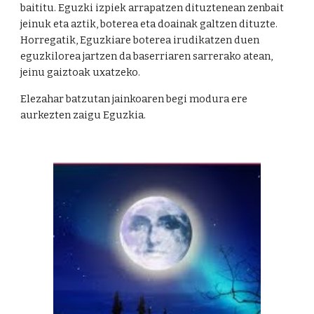
baititu. Eguzki izpiek arrapatzen dituztenean zenbait
jeinuk eta aztik, boterea eta doainak galtzen dituzte.
Horregatik, Eguzkiare boterea irudikatzen duen
eguzkilorea jartzen da baserriaren sarrerako atean,
jeinu gaiztoak uxatzeko.
Elezahar batzutan jainkoaren begi modura ere
aurkezten zaigu Eguzkia.