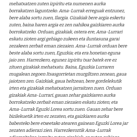
mehatxatzen zuten izpiritu eta numenen aurka
borrakatzen laguntzeko. Ama-Lurrak erreguak entzunez,
bere alaba sortu zuen, Ilargia. Gizakiak bere argia eskertu
zuten, baina haren argia ez zen nahikoa gaizkiaren aurka
borrokatzeko. Orduan, gizakiak, ostera ere, Ama-Lurrari
eskatu zioten argi gehiago zukeen eta iluntasuna garai
zezakeen zerbait eman ziezaien. Ama-Lurrak orduan bere
beste alaba sortu zuen, Eguzkia; eta era honetan eguna
jaio zen. Harrezkero, egunez izpiritu txar batek ere ez
zituen gizakiak mehatxatu. Baina, Eguzkia Lurraren
mugalean zegoen Itsasgorrietan murgiltzen zenean, gaua
jaiotzen zen. Gaizkiak, gaua heltzean, bere gordelekutik
irten eta gizakiak mehatxatzen jarraitzen zuen. Orduan
gizakiak Ama-Lurrari, gauan zehar gaizkiaren aurka
borrokatzeko zerbait eman ziezaien eskatu zioten; eta
Ama-Lurrak Eguzki Lorea sortu zuen. Gauan zehar bere
bizilekuetik irten ez zezaten, eta gaizkiaren aurka
babesteko bere etxeetako atearen gainean Eguzki Lorea jar
zezaten adierazi zien. Harrezkeroztik Ama-Lurrak