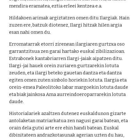
mendira eramatea, eztia erleei kentzea e.a.
Hildakoen arimak argiztatzen omen ditu Ilargiak. Hain
zuzen ere, batzuk diotenez, Ilargi hitzak hilen argia
esan nahi omen du.
Erromatarrak etorri zirenean ilargiaren gurtzxa oso
garrantzitsua zen garai hartako euskal zibilizazioan.
Estrabonek kantabriarren Ilargi-jaiak aipatzen ditu.
Ilargi-jai hauek orein zuriaren gurtzarekin lotuta
zeuden, eta ilargi beteko gauetan dantza eta dantza
egiten omen zuten sinbolo horiekin lotuta. Ilargia eta
orein-emea Paleolitoko labar margoekin lotuta daude
eta biak jainkosa Ama aurreindoeroparrarekin lotuta
daude.
Historialariek azaltzen dutenez euskaldunon gizarte
antolaketan matriarkatua zen nagusi garai batean, eta
orain dela gutxi arte ere ehin handi batean. Euskal
dibinitateen andrazkotasunak agerian uzten du hau,