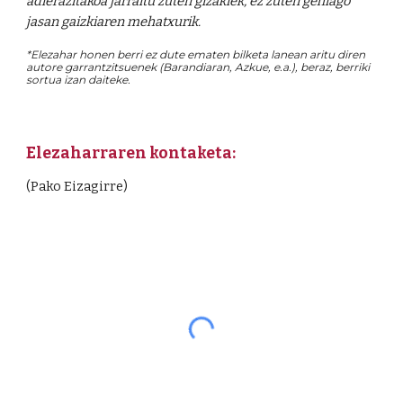
adierazitakoa jarraitu zuten gizakiek, ez zuten gehiago
jasan gaizkiaren mehatxurik.
*Elezahar honen berri ez dute ematen bilketa lanean aritu diren
autore garrantzitsuenek (Barandiaran, Azkue, e.a.), beraz, berriki
sortua izan daiteke.
Elezaharraren kontaketa:
(Pako Eizagirre)