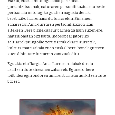
Mari
k, euskal mitologiakoko pertsonaia
garrantzitsuenak, naturaren personifikazioa eta beste
pertsonaia mitologiko guztien nagusia denak,
berebiziko harremana du lurrarekin. Sinismen
zaharretan Ama-lurraren pertsonifikazioa izan
zitekeen. Bere bizilekua lur barnea da hain zuzen ere,
haitzuloaetan bizi baita. Indoeopear jatorriko
zeltiarrek jaungoiko zerutiarrak ekarri aurretik,
kultura matriarkala zuen euskal herri honek gurtzen
zuen dibinitate lurtarren zantzuak ditu.
Eguzkia eta Ilargia Ama-Lurraren alabak direla
azaltzen dute sinesmen zaharrek. Egunero, bere
ibilbidea egin ondoren amaren barnean aurkitzen dute
babesa.