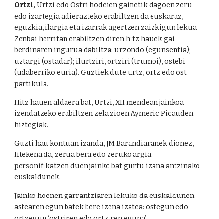
Ortzi,
Urtzi edo Ostri hodeien gainetik dagoen zeru
edo izartegia adierazteko erabiltzen da euskaraz,
eguzkia, ilargia eta izarrak agertzen zaizkigun lekua.
Zenbai herritan erabiltzen diren hitz hauek gai
berdinaren ingurua dabiltza: urzondo (egunsentia);
uztargi (ostadar); ilurtziri, ortziri (trumoi), ostebi
(udaberriko euria). Guztiek dute urtz, ortz edo ost
partikula.
Hitz hauen aldaera bat, Urtzi, XII mendean jainkoa
izendatzeko erabiltzen zela zioen Aymeric Picauden
hiztegiak.
Guzti hau kontuan izanda, JM Barandiaranek dionez,
litekena da, zerua bera edo zeruko argia
personifikatzen duen jainko bat gurtu izana antzinako
euskaldunek.
Jainko hoenen garrantziaren lekuko da euskaldunen
astearen egun batek bere izena izatea: ostegun edo
ortzegun ‘ostriren edo ortziren eguna’.