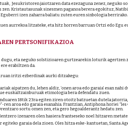
 santuak,  Jesukristoren jaiotzaren data ezezaguna zenez, neguko s
tu zen. Kristautasunak sinesmen paganoa berera egokituz, Natib
, Eguberri izen zaharra baliatu zuten euren sinbologia berrirako.
auen aurrekoa litzateke, eta hitz horren barruan Ortzi edo Egu eu
AREN PERTSONIFIKAZIOA
dugu, eta neguko solstizioaren gurtzearekin loturik agertzen za
re erabiltzen da. 
uan iritzi ezberdinak aurki ditzakegu:
riak aipatzen du, lehen aldiz, ‘onen aroa edo garaia’ esan nahi d
kue euskaltzainburuak etimologia bera defendatu zuen.
nduaren 18tik 23ra egiten ziren otoitz batzuetan dutela jatorria,
”-ren aroa edo garaia esanahia. Frantzian, Antiphona horiei “les O
 Orentzaro sortu omen zen, eta gero hegoalderantz hedatu zen. 
entzero izenaren olen hasiera frantseseko noel hitzaren metates
 egiteko garaia dela zioen. Oles hitza eske-kantuetan, Santa Ag