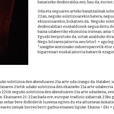
banatzeko denboraldia zen, hau da, eurien z
Uda eta neguaren arteko banatzaileak sols
22an, neguko solstizioarekin batera, negua
ekinozioarekin, bukatzen da.  Neguko solst
denboraldiari euskaldunok negua deitu dio
baina udaberriko ekinozioa iristean, ama-l
Eguzki berpiztuko da, uztak azalduko dira 
Negu hitzaren jatorria 
neu 
(elur)  + 
egu 
(eg
*
sneighw
 aintzinako indoeroparretik etor d
bigarrenari euskal jatorria bakarrik ezagu
o solstizioa den abenduaren 21a arte uda izango da. Halaber, ud
xoaren 21etik udako solstizioa den ekaineko 21a arte udaberria
en 22tik neguko solstizioa den abenduaren 21a arte udazkena, zen
. Ekainaren 21-22an bada ere, europar tradizio zaharrak 23ko g
an zehar bere ibilbiderik luzeena egiten du eta altuenean kokatze
tearen izenak horren berri garbia emanen liguke: Ekaina = Eki + 