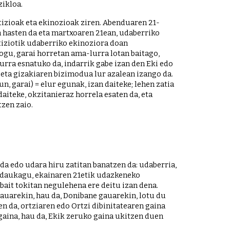
ikloa. 
tizioak eta ekinozioak ziren. Abenduaren 21-
 hasten da eta martxoaren 21ean, udaberriko 
iziotik udaberriko ekinoziora doan 
gu, garai horretan ama-lurra lotan baitago, 
urra esnatuko da, indarrik gabe izan den Eki edo 
eta gizakiaren bizimodua lur azalean izango da. 
un, garai)
= elur egunak, izan daiteke; lehen zatia 
aiteke, okzitanieraz horrela esaten da, eta 
tzen zaio.
a edo udara hiru zatitan banatzen da: udaberria, 
 daukagu, ekainaren 21etik udazkeneko 
bait tokitan negulehena ere deitu izan dena. 
auarekin, hau da, Donibane gauarekin, lotu du 
n da, ortziaren edo Ortzi dibinitatearen gaina 
gaina, hau da, Ekik zeruko gaina ukitzen duen 