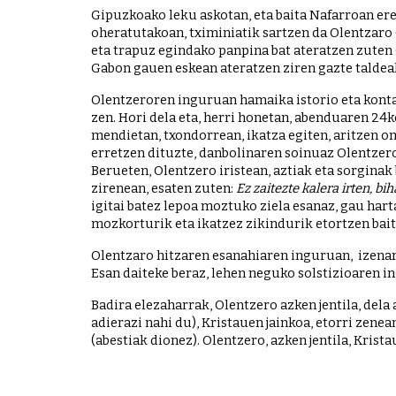
Gipuzkoako leku askotan, eta baita Nafarroan ere
oheratutakoan, tximiniatik sartzen da Olentzaro G
eta trapuz egindako panpina bat ateratzen zuten 
Gabon gauen eskean ateratzen ziren gazte taldea
Olentzeroren inguruan hamaika istorio eta kontak
zen. Hori dela eta, herri honetan, abenduaren 24
mendietan, txondorrean, ikatza egiten, aritzen o
erretzen dituzte, danbolinaren soinuaz Olentzero
Berueten, Olentzero iristean, aztiak eta sorginak
zirenean, esaten zuten: 
Ez zaitezte kalera irten, bi
igitai batez lepoa moztuko ziela esanaz, gau hart
mozkorturik eta ikatzez zikindurik etortzen bait
Olentzaro hitzaren esanahiaren inguruan,  izenare
Esan daiteke beraz, lehen neguko solstizioaren in
Badira elezaharrak, Olentzero azken jentila, dela
adierazi nahi du), Kristauen jainkoa, etorri zenea
(abestiak dionez). Olentzero, azken jentila, Kris