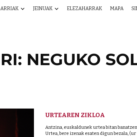
ARRIAK
JEINUAK
ELEZAHARRAK
MAPA
S
ip to main content
Skip to navigat
RI: NEGUKO SOL
URTEAREN ZIKLOA
Antzina, euskaldunek urtea bitan banatzen 
Urtea, bere izenak esaten digun bezala, (ur