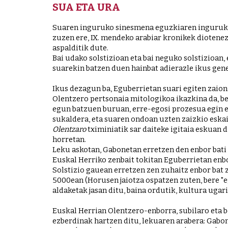
SUA ETA URA
Suaren inguruko sinesmena eguzkiaren ingurukoar
zuzen ere, IX. mendeko arabiar kronikek diotene
aspalditik dute.
Bai udako solstizioan eta bai neguko solstizioan
suarekin batzen duen hainbat adierazle ikus gen
Ikus dezagun ba, Eguberrietan suari egiten zaio
Olentzero pertsonaia mitologikoa ikazkina da, be
egun batzuen buruan, erre-egosi prozesua egin et
Olentzaro
 tximiniatik sar daiteke igitaia eskuan 
horretan.
Leku askotan, Gabonetan erretzen den enbor bati 
Euskal Herriko zenbait tokitan Eguberrietan enbo
Solstizio gauean erretzen zen zuhaitz enbor bat 
5000ean (Horusen jaiotza ospatzen zuten, bere "e
aldaketak jasan ditu, baina ordutik, kultura ugar
Euskal Herrian Olentzero-enborra, subilaro eta be
ezberdinak hartzen ditu, lekuaren arabera: Gabo