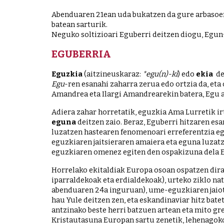
Abenduaren 21ean uda bukatzen da gure arbasoen k
batean sarturik. 
Neguko soltizioari Eguberri deitzen diogu, Egun
EGUBERRIA
Eguzkia
 (aitzineuskaraz: 
*egu(n)-ki
) edo 
ekia
Egu
-ren esanahi zaharra zerua edo ortzia da, eta
Amandrea eta Ilargi Amandrearekin batera, Egu a
eguna 
deitzen zaio.
Beraz, Eguberri hitzaren esa
luzatzen hastearen fenomenoari erreferentzia egi
eguzkiaren jaitsieraren amaiera eta eguna luzatz
eguzkiaren omenez egiten den ospakizuna dela E
Horrelako ekitaldiak Europa osoan ospatzen dira a
iparraldekoak eta erdialdekoak), urteko ziklo na
abenduaren 24a inguruan), ume-eguzkiaren jaiotz
hau Yule deitzen zen, eta eskandinaviar hitz batet
antzinako beste herri batzuen artean eta mito g
Kristautasuna Europan sartu zenetik, lehenagoko