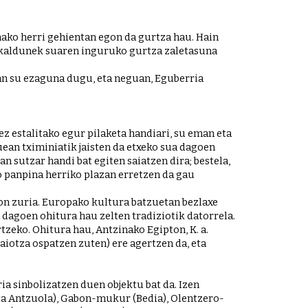
ko herri gehientan egon da gurtza hau. Hain 
skaldunek suaren inguruko gurtza zaletasuna 
an su ezaguna dugu, eta neguan, Eguberria 
 estalitako egur pilaketa handiari, su eman eta 
ean tximiniatik jaisten da etxeko sua dagoen 
sukaldera, eta suaren ondoan uzten zaizkio eskaintzak. Elduainen berriz, Olentzerori beldur diote eta gau horretan sutzar handi bat egiten saiatzen dira; bestela, 
o panpina herriko plazan erretzen da gau 
on zuria. Europako kultura batzuetan bezlaxe 
dagoen ohitura hau zelten tradiziotik datorrela. 
eko. Ohitura hau, Antzinako Egipton, K. a. 
iotza ospatzen zuten) ere agertzen da, eta 
a sinbolizatzen duen objektu bat da. Izen 
ta Antzuola), Gabon-mukur (Bedia), Olentzero-