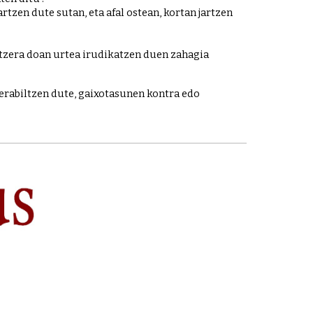
zen dute sutan, eta afal ostean, kortan jartzen 
tzera doan urtea irudikatzen duen zahagia 
erabiltzen dute, gaixotasunen kontra edo 