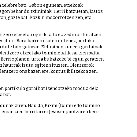
 xelebre bati. Gabon egunean, etxekoak 
gon behar du tximiniak. Herri batzuetan, lastoz 
an, gazte bat ikazkin mozorrotzen zen, eta 
zero etxeetan ogirik falta ez zedin arduratzen 
n dute. Baraibarren esaten dutenez, bertako 
n dute talo gainean. Elduainen, umeek gaztainak 
entzero etxeetako tximinietatik sartzen baita. 
. Berrioplanon, urtea bukatzeko bi egun geratzen 
n haurrak izutu egiten zituzten, Olentzerok 
lentzero ona bazen ere, kontuz ibiltzekoa zen, 
en partikula garai bat izendatzeko modua dela. 
a bat.
ldunak ziren. Hau da, Kixmi (tximu edo tximino 
 eman zien herritarrei Jesusen jaiotzaren berri 