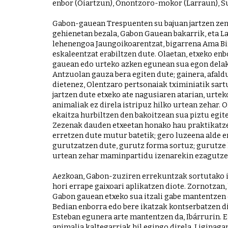
enbor (Oiartzun), Onontzoro-mokor (Larraun), Sub
Gabon-gauean Trespuenten su bajuan jartzen zen e
gehienetan bezala, Gabon Gauean bakarrik, eta La
lehenengoa Jaungoikoarentzat, bigarrena Ama Birji
eskaleentzat erabiltzen dute. Olaetan, etxeko en
gauean edo urteko azken egunean sua egon delako
Antzuolan gauza bera egiten dute; gainera, afald
dietenez, Olentzaro pertsonaiak tximiniatik sartu
jartzen dute etxeko ate nagusiaren atarian, urtek
animaliak ez direla istripuz hilko urtean zehar. 
ekaitza hurbiltzen den bakoitzean sua piztu egit
Zezenak dauden etxeetan honako hau praktikatzen d
erretzen dute mutur batetik; gero luzeena alde e
gurutzatzen dute, gurutz forma sortuz; gurutze 
urtean zehar maminpartidu izenarekin ezagutzen
Aezkoan, Gabon-zuziren errekuntzak sortutako ika
hori errape gaixoari aplikatzen diote. Zornotzan,
Gabon gauean etxeko sua itzali gabe mantentzen d
Bedian enborra edo bere ikatzak kontserbatzen di
Esteban egunera arte mantentzen da, Ibárrurin. E
animalia kaltegarriak hil egingo direla. Liginaga