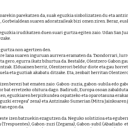
ekin parekatzen da, suak eguzkia sinbolizatzen du eta antzina
z, Gorbeialdean suaren adoratzaileak bizi omen ziren. Beraz, eu
, eguzkia irudikatzen duen suari gurtza egiten zaio. Udan San Ju
ezake.
n gurtza non agertzen den
.
re lana suaren inguruan aurrera eramaten da. Txondorrari, lurrez
a gero, egurra ikatz bihurtua da. Bestalde, Olentzero Gabon gau
duela eta guztiak akabatu ditzake. Eta, zenbait herritan Olentzer
izen berezi bat ematen zaio: Gabon-zuzia, gabon-subila edo gab
r bat erretzeko ohitura dago. Badirudi, Europa osoan zabalduta 
zen, eguzkiaren berpizkundea ospatzeko eta oparotasuna erakartz
guzki erregea" zena) eta Antzinako Sumerian (Mitra Jainkoaren ja
itan egon da.
ste izen batzuekin ezagutzen da. Neguko solstizioa eta eguberri
n (Trespuentes), Gabon-zuzi (Zegama), Gabon-subil (Abadiaño  e