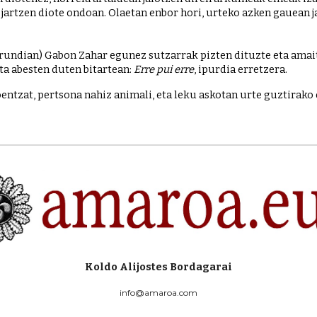
artzen diote ondoan. Olaetan enbor hori, urteko azken gauean jart
rrundian) Gabon Zahar egunez sutzarrak pizten dituzte eta amai
a abesten duten bitartean: 
Erre pui erre
, ipurdia erretzera.
entzat, pertsona nahiz animali, eta leku askotan urte guztirako 
Koldo Alijostes Bordagarai
info@amaroa.com