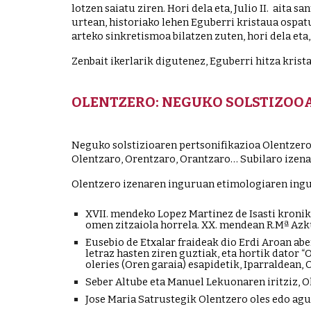
lotzen saiatu ziren. Hori dela eta, Julio II.  aita
urtean, historiako lehen Eguberri kristaua ospa
arteko sinkretismoa bilatzen zuten, hori dela eta
Zenbait ikerlarik digutenez, Eguberri hitza krist
OLENTZERO: NEGUKO SOLSTIZOO
Neguko solstizioaren pertsonifikazioa Olentzero 
Olentzaro, Orentzaro, Orantzaro… Subilaro izena e
Olentzero izenaren inguruan etimologiaren ingur
XVII. mendeko Lopez Martinez de Isasti kronika
omen zitzaiola horrela. XX. mendean R.Mª Az
Eusebio de Etxalar fraideak dio Erdi Aroan abe
letraz hasten ziren guztiak, eta hortik dator “O
oleries (Oren garaia) esapidetik, Iparraldean,
Seber Altube eta Manuel Lekuonaren iritziz, Ol
Jose Maria Satrustegik Olentzero oles edo agur