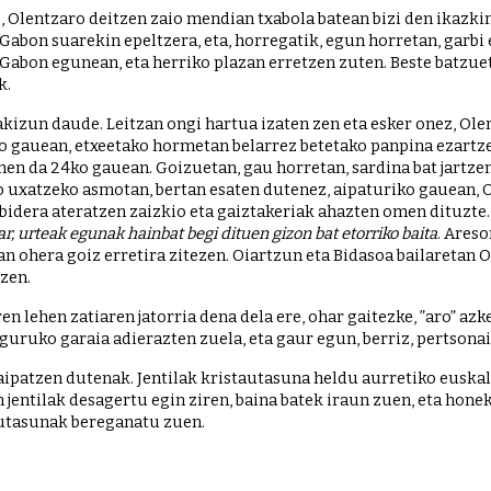
, Olentzaro deitzen zaio mendian txabola batean bizi den ikazkin
abon suarekin epeltzera, eta, horregatik, egun horretan, garbi e
Gabon egunean, eta herriko plazan erretzen zuten. Beste batzuet
k.
izun daude. Leitzan ongi hartua izaten zen eta esker onez, Olent
ko gauean, etxeetako hormetan belarrez betetako panpina ezartze
men da 24ko gauean. Goizuetan, gau horretan, sardina bat jartze
 uxatzeko asmotan, bertan esaten dutenez, aipaturiko gauean, Ol
 bidera ateratzen zaizkio eta gaiztakeriak ahazten omen dituzte
har, urteak egunak hainbat begi dituen gizon bat etorriko baita
. Areso
an ohera goiz erretira zitezen. Oiartzun eta Bidasoa bailaretan O
zen. 
n lehen zatiaren jatorria dena dela ere, ohar gaitezke, ”aro” azk
guruko garaia adierazten zuela, eta gaur egun, berriz, pertsonai
 aipatzen dutenak. Jentilak kristautasuna heldu aurretiko euska
n jentilak desagertu egin ziren, baina batek iraun zuen, eta honek
tautasunak bereganatu zuen. 