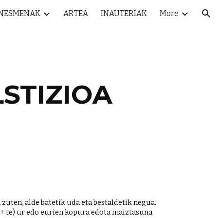
INESMENAK
ARTEA
INAUTERIAK
More
ion
STIZIOA
zuten, alde batetik uda eta bestaldetik negua. 
 + te) ur edo eurien kopura edota maiztasuna 