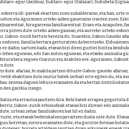
ilaro-egur (Aezkoa), Suklaro-egur (Salazar), Sukubela (Liginag
nborra idi-pareak ekartzen zuen sukalderaino, eta han, urte oso
udion eta Agurainen urteko azken gaueraino irauten zuen. Eskiro
narentzat, hirugarrena familiarentzat. Eraso eta Araquilen, fam
borra pizten dute urteko azken gauean, eta aurreko urteko enbor
, Gabon-zuzik bertute berezia du. Suarekin, Gabon Gaueko afar
u ondoren, familia bertara gerturatzen da berotzeko. Elduaienen 
 ez dadin; sartzen bada, etxean bizi diren guztiei bizitza kendu
o lehen egunean, edo San Anton egunean, eta etxeko animalia guz
Ohitura bera zegoen Oiarzun eta Arakilen ere. Agurainen, Gabontz
en dute.
ute: afarian, bi makila jartzen dituzte Gabon-gaueko afarian; b
rretik ebakitzen dute mutur batek zerbait erre egiten du, eta m
hau zezena dagoen lekura eramaten da eta bertan zintziliokatzen
 den gaizkia izango.
tza eta errautsa jasotzen dira. Behi batek errapea gogortuta du
 berriz, Gabon-zuzik erbinudeak etxean bizi direnei edo animalie
ute, urtean zehar familiakoren bat hil ez dadin.
tuzte, eta etxeak bedeinkatzen jarraitzen duela uste dute. Etxe
gun horretan, sorora eramaten dute, eta gurutze forman botatze
n diotenez, horrela artaldean jaiotzen diren arkumeak emeak izat