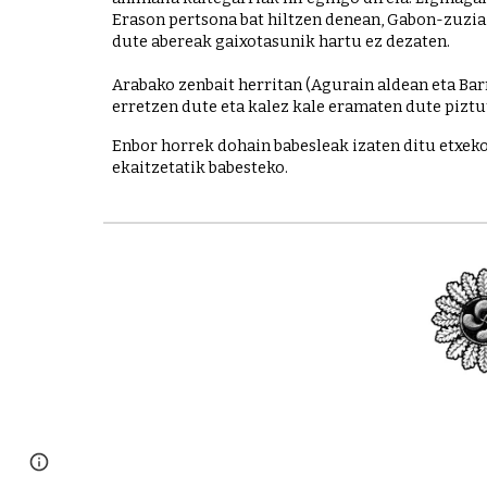
Erason pertsona bat hiltzen denean, Gabon-zuzia j
dute abereak gaixotasunik hartu ez dezaten.
Arabako zenbait herritan (Agurain aldean eta Ba
erretzen dute eta kalez kale eramaten dute piztut
Enbor horrek dohain babesleak izaten ditu etxeko
ekaitzetatik babesteko.
Report abuse