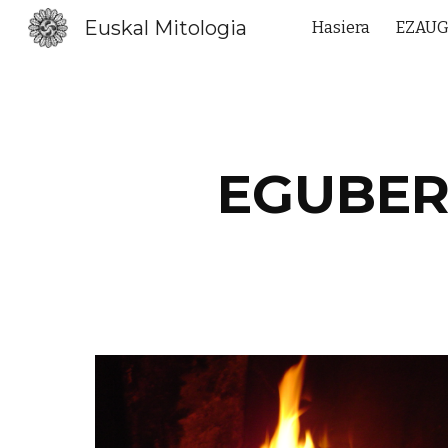
Euskal Mitologia
Hasiera
EZAUG
Sk
EGUBER