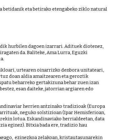
betidanik eta betirako etengabeko ziklo natural 
  deitzen diogu eguzki-sistemaren erdian dagoen izarrari, guregandik hurbilen dagoen izarrari. Adituek diotenez, 
ragaten da. Baliteke, Ama Lurra, Eguzki 
a.
Adiera zahar horretatik, eguzkia Ama Lurretik irten, bere ibilbidea zeruan egin eta bere amarengana itzultzeko zikloari, urtearen oinarrizko denbora unitateari, 
tuz doan aldia amaitzearen eta geroztik 
ospatu beharreko gertakizuna behar zuen izan 
stez, esan daiteke, jatorrian argiaren edo 
andinaviar herrien antzinako tradizioak (Europa 
rrituak, neguko solstizioan (Ipar Hemisferioan, 
ekin lotua. Eskandinaviako herrialdeetan, data 
ia eginez). Bitxia bada ere, tradizio hau 
eago,  ezinezkoa zelakoan, kristautasunarekin 