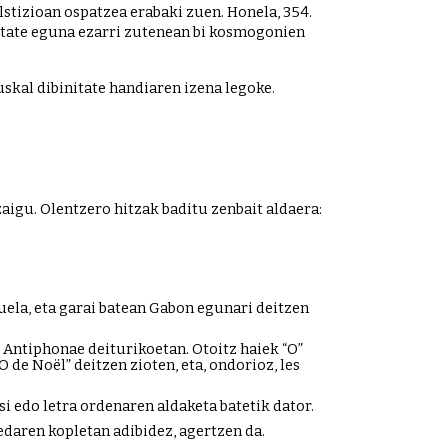
olstizioan ospatzea erabaki zuen. Honela, 354. 
itate eguna ezarri zutenean bi kosmogonien 
skal dibinitate handiaren izena legoke. 
igu. Olentzero hitzak baditu zenbait aldaera: 
uela, eta garai batean Gabon egunari deitzen 
 Antiphonae deiturikoetan. Otoitz haiek “O” 
 de Noël” deitzen zioten, eta, ondorioz, les 
i edo letra ordenaren aldaketa batetik dator.
edaren kopletan adibidez, agertzen da.