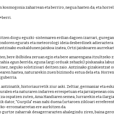
osmogonia zaharrean eta berriro, negua hasten da; eta horrela 
+berri.
 ondoren egurats eta meteorologi ideia desberdinek adieraztera i
ntzinako euskaldunen jainkoa izatea, Ortzi jainkoaren aurrekari
nahia 
egun berri
 da, eguna (argi orduak zehazki) pixkanaka labur
nez, neguko solstizioari deitzen zaio. Antzinako gizakientzat 
earen hastea, naturarekin zuen bizimodu estua dela eta. Horrenbe
guberria.
ntzinatik, historiaurretik ziur aski. Zeltiar, germaniar eta esk
turalen eta naturaren indarren errespetuan eta jarraipenean oina
a ospatzen zuten, Ama Handiaren semea, lurrarekin eta ilargiar
ik dator, "Gurpila" esan nahi duena (urtaroen zikloari erreferentz
reko-erromatarretan ere aurkitzen da.
 gurtze zaharrak desagerrarazten ahalegindu ziren, baina gerox