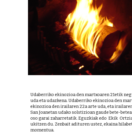
Udaberriko ekinozioa den martxoaren 21etik neguk
uda eta udazkena. Udaberriko ekinozioa den mart
ekinozioa den irailaren 22a arte uda, eta irailar
San Joanetan udako solstizioan gaude bete-betean
oso garai zaharretatik. Eguzkiak edo  Ekik  Ortzi
ukitzen du. Zenbait adituren ustez, ekaina hilabe
momentua.