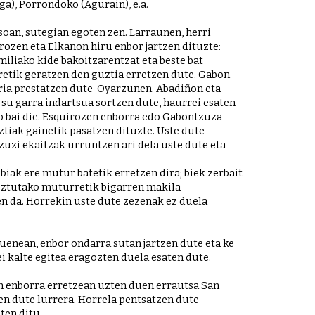
a), Porrondoko (Agurain), e.a.
an, sutegian egoten zen. Larraunen, herri 
zen eta Elkanon hiru enbor jartzen dituzte: 
iliako kide bakoitzarentzat eta beste bat 
retik geratzen den guztia erretzen dute. Gabon-
ia prestatzen dute  Oyarzunen. Abadiñon eta 
su garra indartsua sortzen dute, haurrei esaten 
ko bai die. Esquirozen enborra edo Gabontzuza 
tiak gainetik pasatzen dituzte. Uste dute 
uzi ekaitzak urruntzen ari dela uste dute eta 
iak ere mutur batetik erretzen dira; biek zerbait 
oztutako muturretik bigarren makila 
 da. Horrekin uste dute zezenak ez duela 
enean, enbor ondarra sutan jartzen dute eta ke 
i kalte egitea eragozten duela esaten dute. 
an enborra erretzean uzten duen errautsa San 
n dute lurrera. Horrela pentsatzen dute 
en ditu .