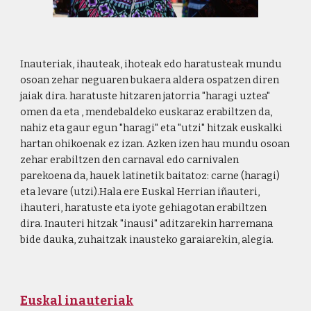
Inauteriak, ihauteak, ihoteak edo haratusteak mundu
osoan zehar neguaren bukaera aldera ospatzen diren
jaiak dira. haratuste hitzaren jatorria "haragi uztea"
omen da eta , mendebaldeko euskaraz erabiltzen da,
nahiz eta gaur egun "haragi" eta "utzi" hitzak euskalki
hartan ohikoenak ez izan. Azken izen hau mundu osoan
zehar erabiltzen den carnaval edo carnivalen
parekoena da, hauek latinetik baitatoz: carne (haragi)
eta levare (utzi).Hala ere Euskal Herrian iñauteri,
ihauteri, haratuste eta iyote gehiagotan erabiltzen
dira. Inauteri hitzak "inausi" aditzarekin harremana
bide dauka, zuhaitzak inausteko garaiarekin, alegia.
Euskal inauteriak