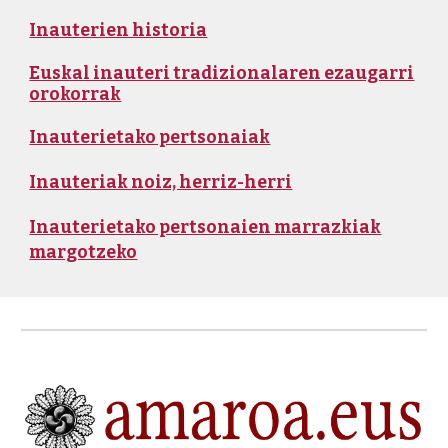
Inauterien historia
Euskal inauteri tradizionalaren ezaugarri
orokorrak
Inauterietako pertsonaiak
Inauteriak noiz, herriz-herri
Inauterietako pertsonaien marrazkiak
margotzeko