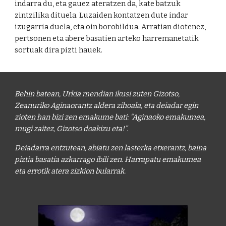
indarra du, eta gauez ateratzen da, kate batzuk 
zintzilika dituela. Luzaiden kontatzen dute indar 
izugarria duela, eta oin borobildua. Arratian diotenez, 
pertsonen eta abere basatien arteko harremanetatik 
sortuak dira pizti hauek. 
Behin batean, Urkia mendian ikusi zuten Gizotso, 
Zeanuriko Aginaorantz aldera zihoala, eta deiadar egin 
zioten han bizi zen emakume bati: “Aginaoko emakumea, 
mugi zaitez, Gizotso doakizu eta!”. 
Deiadarra entzutean, abiatu zen lasterka etxerantz, baina 
piztia basatia azkarrago ibili zen. Harrapatu emakumea 
eta errotik atera zizkion bularrak.