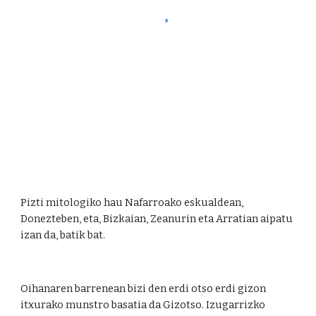
Pizti mitologiko hau Nafarroako eskualdean, 
Donezteben, eta, Bizkaian, Zeanurin eta Arratian aipatu 
izan da, batik bat. 
Oihanaren barrenean bizi den erdi otso erdi gizon 
itxurako munstro basatia da Gizotso. Izugarrizko 