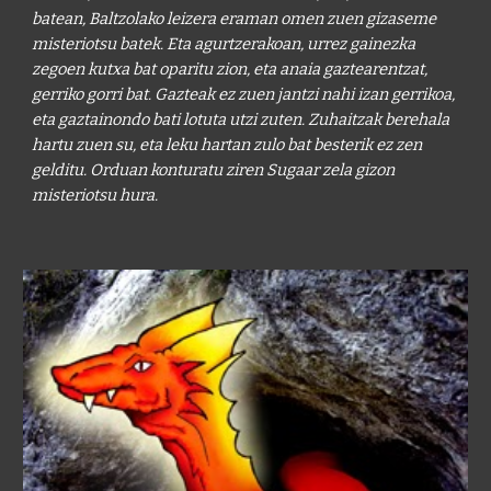
batean, Baltzolako leizera eraman omen zuen gizaseme 
misteriotsu batek. Eta agurtzerakoan, urrez gainezka 
zegoen kutxa bat oparitu zion, eta anaia gaztearentzat, 
gerriko gorri bat. Gazteak ez zuen jantzi nahi izan gerrikoa, 
eta gaztainondo bati lotuta utzi zuten. Zuhaitzak berehala 
hartu zuen su, eta leku hartan zulo bat besterik ez zen 
gelditu. Orduan konturatu ziren Sugaar zela gizon 
misteriotsu hura.