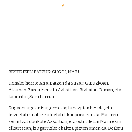
BESTE IZEN BATZUK: SUGOI, MAJU
Honako herrietan aipatzen da Sugar: Gipuzkoan, 
Ataunen, Zarautzen eta Azkoitian; Bizkaian, Diman, eta 
Lapurdin, Sara herrian. 
Sugaar suge ar izugarria da; lur azpian bizi da, eta 
leizeetatik nahiz zuloetatik kanporatzen da. Mariren 
senartzat daukate Azkoitian, eta ostiraletan Marirekin 
elkartzean, izugarrizko ekaitza pizten omen da. Deabru 