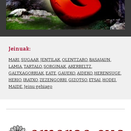
Jeinuak:
MARI
, 
SUGAAR
, 
JENTILAK
, 
OLENTZARO
, 
BASAJAUN
, 
LAMIA
, 
TARTALO
, 
SORGINAK
, 
AKERBELTZ
, 
GALTXAGORRIAK
, 
EATE
, 
GAUEKO
, 
AIDEKO
, 
HERENSUGE
, 
HERIO
, 
IRATXO
, 
ZEZENGORRI
, 
GIZOTSO
, 
ETSAI
, 
HODEI
, 
MAIDE
, 
Jeinu gehiago