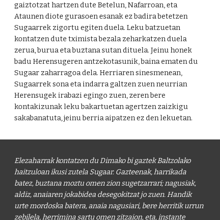
gaiztotzat hartzen dute Betelun, Nafarroan, eta 
Ataunen diote gurasoen esanak ez badira betetzen 
Sugaarrek zigortu egiten duela. Leku batzuetan 
kontatzen dute tximista bezala zeharkatzen duela 
zerua, burua eta buztana sutan dituela. Jeinu honek 
badu Herensugeren antzekotasunik, baina ematen du 
Sugaar zaharragoa dela. Herriaren sinesmenean, 
Sugaarrek sona eta indarra galtzen zuen neurrian 
Herensugek irabazi egingo zuen, zeren bere 
kontakizunak leku bakartuetan agertzen zaizkigu 
sakabanatuta, jeinu berria aipatzen ez den lekuetan. 
Elezaharrak kontatzen du Dimako bi gaztek Baltzolako 
haitzuloan ikusi zutela Sugaar. Gazteenak, harrikada 
batez, buztana moztu omen zion sugetzarrari; nagusiak, 
aldiz, anaiaren jokabidea desegokitzat jo zuen. Handik 
urte mordoska batera, anaia nagusiari, bere herritik urrun 
zebilela, herrimina sartu omen zitzaion, eta, instante 